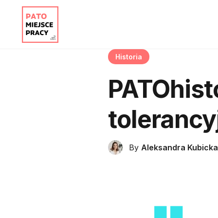
Historia
PATOhist
tolerancyj
By
Aleksandra Kubicka