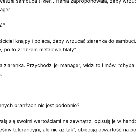
 weszła sambuca (likier). Hania zaproponowała, żeby wrzu
ager:
i.”
aściciel knajpy i poleca, żeby wrzucać ziarenka do sambuci
, po to zrobiłem metalowe blaty”.
a ziarenka. Przychodzi jej manager, widzi to i mówi “chyba
.
innych branżach nie jest podobnie?
alą się swoimi wartościami na zewnątrz, opisują je w hand
eśmy tolerancyjni, ale nie aż tak”, obiecują otwartość na 