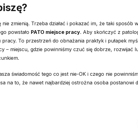
piszę?
ę nie zmienią. Trzeba działać i pokazać im, że taki sposób 
ego powstało
PATO miejsce pracy
. Aby skończyć z patolo
pracy. To przestrzeń do obnażania praktyk i pułapek myś
y – miejscu, gdzie powinniśmy czuć się dobrze, rozwijać l
acunkiem.
nasza świadomość tego co jest nie-OK i czego nie powinni
nsa na to, że nawet najbardziej ostrożna osoba postanowi 