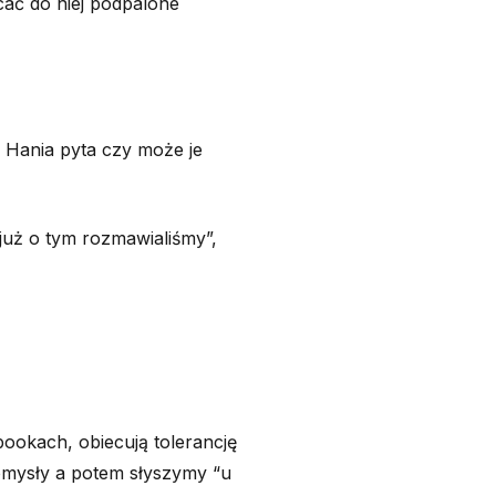
cać do niej podpalone
. Hania pyta czy może je
 już o tym rozmawialiśmy”,
bookach, obiecują tolerancję
pomysły a potem słyszymy “u