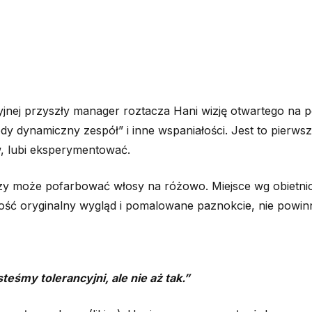
nej przyszły manager roztacza Hani wizję otwartego na p
ody dynamiczny zespół” i inne wspaniałości. Jest to pierws
, lubi eksperymentować.
czy może pofarbować włosy na różowo. Miejsce wg obietnic
ść oryginalny wygląd i pomalowane paznokcie, nie powin
teśmy tolerancyjni, ale nie aż tak.”