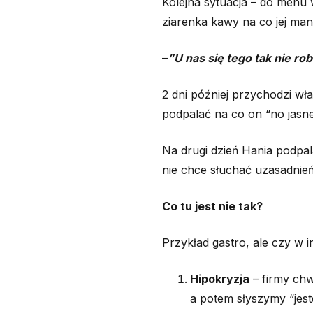
Kolejna sytuacja – do menu
ziarenka kawy na co jej man
–
”U nas się tego tak nie rob
2 dni później przychodzi wł
podpalać na co on “no jasne
Na drugi dzień Hania podpal
nie chce słuchać uzasadnień
Co tu jest nie tak?
Przykład gastro, ale czy w 
Hipokryzja
– firmy chw
a potem słyszymy “jest