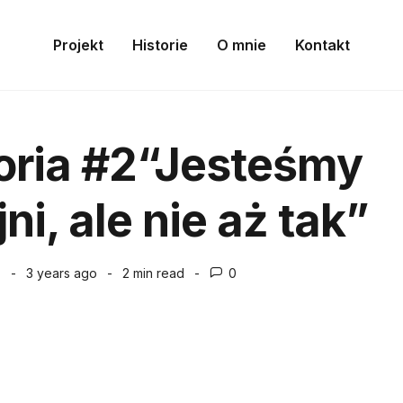
Projekt
Historie
O mnie
Kontakt
oria #2“Jesteśmy
ni, ale nie aż tak”
3 years ago
2 min
read
0